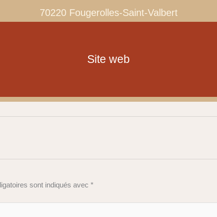
70220 Fougerolles-Saint-Valbert
Site web
igatoires sont indiqués avec
*