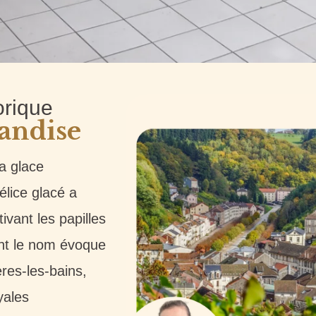
orique
andise
a glace
lice glacé a
ivant les papilles
dont le nom évoque
ères-les-bains,
yales