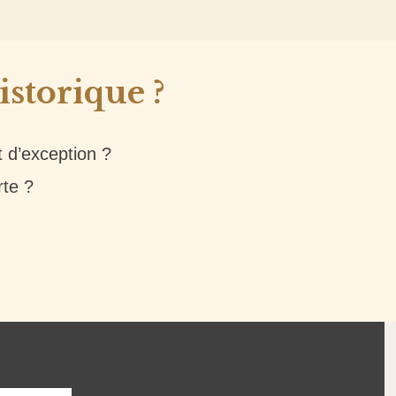
istorique ?
t d’exception ?
rte ?